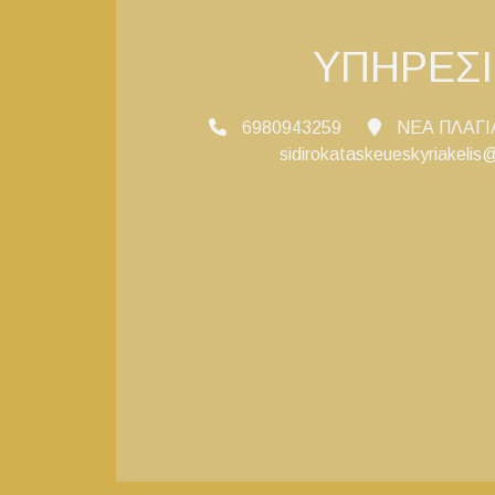
ΥΠΗΡΕΣΙ
6980943259
ΝΕΑ ΠΛΑΓΙΑ
sidirokataskeueskyriakeli