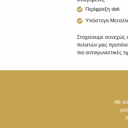
Περίφραξη dek
Υπόστεγα Μεταλλ
Στοχεύουμε συνεχώς 
πελατών μας προτείνο
πιο ανταγωνιστικές τ
Με σε
μας
σ