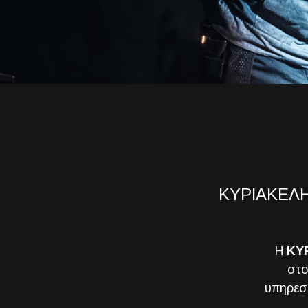
ΚΥΡΙΑΚΕΛΗΣ
Η
KY
στο
υπηρεσι