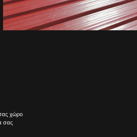
 σας χώρο
α σας