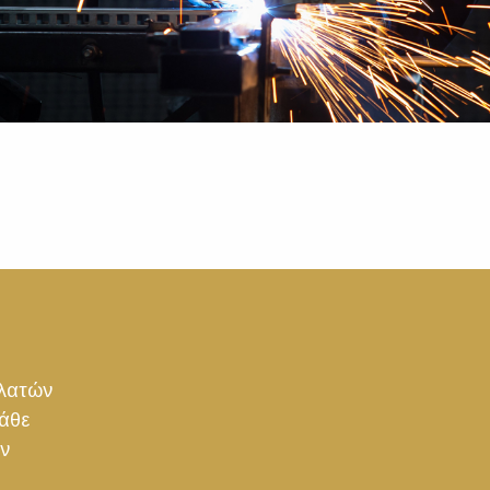
ελατών
κάθε
ον