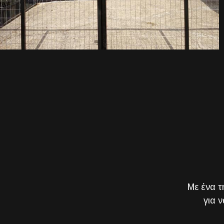
Με ένα τ
για 